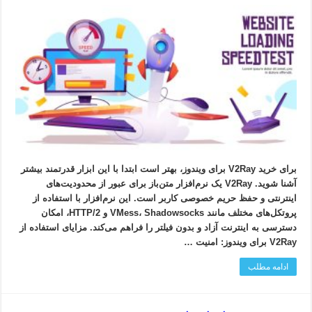
برای خرید V2Ray برای ویندوز، بهتر است ابتدا با این ابزار قدرتمند بیشتر
آشنا شوید. V2Ray یک نرم‌افزار متن‌باز برای عبور از محدودیت‌های
اینترنتی و حفظ حریم خصوصی کاربر است. این نرم‌افزار با استفاده از
پروتکل‌های مختلف مانند VMess، Shadowsocks و HTTP/2، امکان
دسترسی به اینترنت آزاد و بدون فیلتر را فراهم می‌کند. مزایای استفاده از
V2Ray برای ویندوز: امنیت …
ادامه مطلب