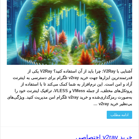
آشنایی با V2Ray: چرا باید از آن استفاده کنید؟ V2Ray یکی از
قدرتمندترین ابزارها جهت خرید v2ray تلگرام برای دسترسی به اینترنت
آزاد و امن است. این نرم‌افزار به شما کمک می‌کند تا با استفاده از
پروتکل‌های مختلف، از جمله VMess و VLESS، ترافیک اینترنت خود را
به‌صورت رمزگذاری‌شده و خرید v2ray تلگرام امن مدیریت کنید. ویژگی‌های
بی‌نظیر خرید v2ray …
ادامه مطلب
خرید v2ray اختصاصی