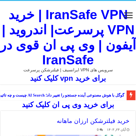
IranSafe VPN | خرید
VPN پرسرعت| اندروید |
آیفون | وی پی ان قوی در
IranSafe
سرویس های VPN ایرانسیف | فیلترشکن پرسرعت
برای خرید vpn کلیک کنید
گوگل با هوش مصنوعی آینده جستجو را تغییر داد؛ AI Search چیست و چه تاثیری بر اینترنت دارد؟
برای خرید وی پی ان کلیک کنید
خرید فیلترشکن ارزان ماهانه
آبان ۲۴, ۱۴۰۳
0