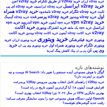
خرید v2ray امن
خرید V2Ray از طریق تلگرام
خرید v2ray ارزان
خرید v2ray ایرانسل
خرید v2ray ای پی
خرید v2ray ایرانسیف
خرید v2ray همراه
ثابت
خرید v2ray تلگرام
خرید v2ray نامحدود
اول
خرید v2ray پرسرعت
خرید v2ray ویندوز
خرید v2ray گیمینگ
خرید vpn v2ray
خرید vpn اندروید
خرید vpn
خرید vpn آیفون
خرید اکانت
ایرانسل
خرید اشتراک ویتوری
خرید vpn یک ماهه
v2ray
خرید اکانت
خرید اکانت v2ray آیفون
خرید اکانت v2ray ویندوز
خرید ویتوری
خرید فیلترشکن
ویتوری
خرید
خرید ویتوری ارزان
خرید
ویتوری تلگرام
خرید ویتوری همراه اول
خرید ویتوری وی پی ان
وی پی ان
کاهش پینگ
وی پی ان
پینگ
گیمرها
نوشته‌های تازه
گوگل با هوش مصنوعی آینده جستجو را تغییر داد؛ AI Search چیست و چه
تاثیری بر اینترنت دارد؟
خرید V2Ray | راهنمای کامل انتخاب بهترین سرویس V2Ray پرسرعت
افزایش قیمت آیفون ۱۸؛ آیا گران‌ترین آیفون تاریخ در راه است؟
بهترین جایگزین VPN در سال ۲۰۲۶؛ چرا V2Ray انتخاب بهتری است؟
OpenAI اولین دستگاه هوش مصنوعی خود را بدون نمایشگر معرفی می‌کند؛
رقیب جدید گوشی‌های هوشمند؟