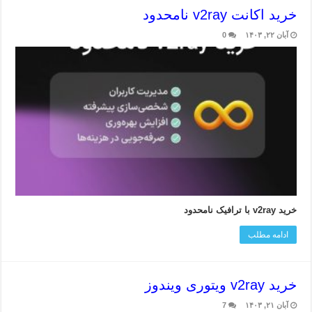
خرید اکانت v2ray نامحدود
آبان ۲۲, ۱۴۰۳
0
خرید v2ray با ترافیک نامحدود
ادامه مطلب
خرید v2ray ویتوری ویندوز
آبان ۲۱, ۱۴۰۳
7