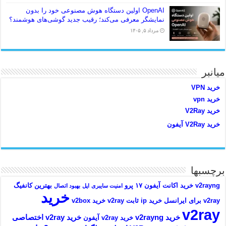
OpenAI اولین دستگاه هوش مصنوعی خود را بدون
نمایشگر معرفی می‌کند؛ رقیب جدید گوشی‌های هوشمند؟
مرداد ۵, ۱۴۰۵
میانبر
خرید VPN
خرید vpn
خرید V2Ray
خرید V2Ray آیفون
برچسبها
v2rayng خرید اکانت
آیفون ۱۷ پرو
بهترین کانفیگ
امنیت سایبری
اپل
بهبود اتصال
خرید
v2ray برای ایرانسل
خرید ip ثابت v2ray
خرید v2box
v2ray
خرید v2rayng
خرید v2ray اختصاصی
خرید v2ray آیفون