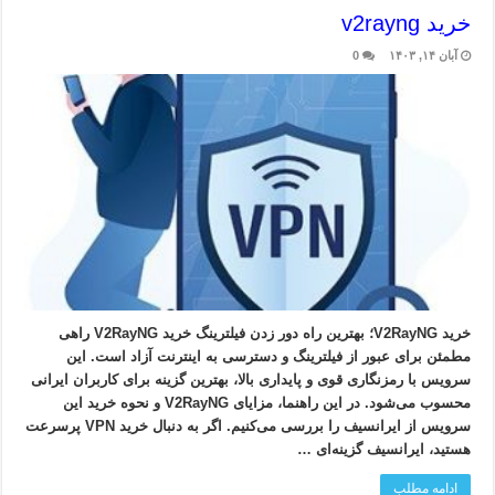
خرید v2rayng
آبان ۱۴, ۱۴۰۳
0
خرید V2RayNG؛ بهترین راه دور زدن فیلترینگ خرید V2RayNG راهی
مطمئن برای عبور از فیلترینگ و دسترسی به اینترنت آزاد است. این
سرویس با رمزنگاری قوی و پایداری بالا، بهترین گزینه برای کاربران ایرانی
محسوب می‌شود. در این راهنما، مزایای V2RayNG و نحوه خرید این
سرویس از ایرانسیف را بررسی می‌کنیم. اگر به دنبال خرید VPN پرسرعت
هستید، ایرانسیف گزینه‌ای …
ادامه مطلب