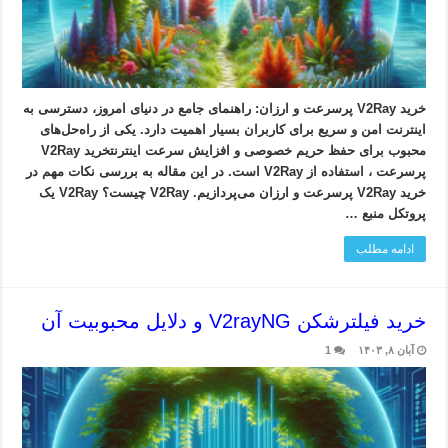
خرید V2Ray پرسرعت و ارزان: راهنمای جامع در دنیای امروز، دسترسی به
اینترنت امن و سریع برای کاربران بسیار اهمیت دارد. یکی از راه‌حل‌های
محبوب برای حفظ حریم خصوصی و افزایش سرعت اینترنتخرید V2Ray
پرسرعت ، استفاده از V2Ray است. در این مقاله به بررسی نکات مهم در
خرید V2Ray پرسرعت و ارزان می‌پردازیم. V2Ray چیست؟ V2Ray یک
پروتکل منبع …
ادامه مطلب
خرید فیلترشکن V2rayNG و دلایل محبوبیت آن
آبان ۸, ۱۴۰۳
1