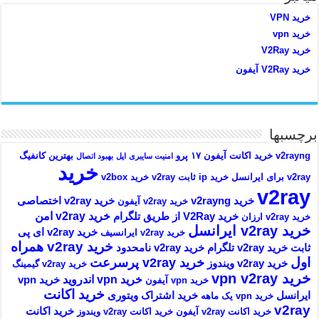
خرید VPN
خرید vpn
خرید V2Ray
خرید V2Ray آیفون
برچسبها
v2rayng خرید اکانت
آیفون ۱۷ پرو
بهترین کانفیگ
امنیت سایبری
اپل
بهبود اتصال
خرید
v2ray برای ایرانسل
خرید ip ثابت v2ray
خرید v2box
v2ray
خرید v2rayng
خرید v2ray اختصاصی
خرید v2ray آیفون
خرید v2ray امن
خرید V2Ray از طریق تلگرام
خرید v2ray ارزان
خرید v2ray ایرانسل
خرید v2ray ای پی
خرید v2ray ایرانسیف
خرید v2ray همراه
ثابت
خرید v2ray تلگرام
خرید v2ray نامحدود
اول
خرید v2ray پرسرعت
خرید v2ray ویندوز
خرید v2ray گیمینگ
خرید vpn v2ray
خرید vpn اندروید
خرید vpn
خرید vpn آیفون
خرید اکانت
ایرانسل
خرید اشتراک ویتوری
خرید vpn یک ماهه
v2ray
خرید اکانت
خرید اکانت v2ray آیفون
خرید اکانت v2ray ویندوز