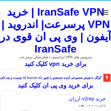
IranSafe VPN | خرید
VPN پرسرعت| اندروید |
آیفون | وی پی ان قوی در
IranSafe
سرویس های VPN ایرانسیف | فیلترشکن پرسرعت
برای خرید vpn کلیک کنید
گوگل با هوش مصنوعی آینده جستجو را تغییر داد؛ AI Search چیست و چه تاثیری بر اینترنت دارد؟
برای خرید وی پی ان کلیک کنید
خرید v2ray ارزان
آبان ۱۶, ۱۴۰۳
0