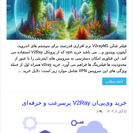
فیلتر شکن V2rayNG نرم افزاری قدرتمند برای سیستم های اندروید،
آیفون، ویندوز و… می باشد خرید vpn که از پروتکل V2Ray استفاده می
کند. این فناوری امکان دسترسی به سرویس های اینترنتی را با عبور از
محدودیت ها فیلترینگ ها فراهم می آورد. خرید v2ray همراه اول از جمله
ویژگی های این سرویس VPN شامل موارد زیر است: دلایل خرید …
ادامه مطلب
خرید وی‌پی‌ان V2Ray پرسرعت و حرفه‌ای
آبان ۷, ۱۴۰۳
3