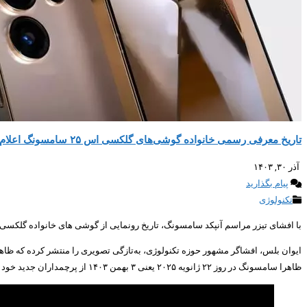
تاریخ معرفی رسمی خانواده گوشی‌های گلکسی اس ۲۵ سامسونگ اعلام شد
آذر ۳۰, ۱۴۰۳
پیام بگذارید
تکنولوژی
با افشای تیزر مراسم آنپکد سامسونگ، تاریخ رونمایی از گوشی های خانواده گلکسی اس ۲۵ سامسونگ، پرچمداران جدید کره‌ای، مشخص ش
ایوان بلس، افشاگر مشهور حوزه تکنولوژی، به‌تازگی تصویری را منتشر کرده که ظاهر
ظاهرا سامسونگ در روز ۲۲ ژانویه ۲۰۲۵ یعنی ۳ بهمن ۱۴۰۳ از پرچمداران جدید خود رونمایی خواهد کرد. این خانواده از چهار عضو تشکیل شده که شامل گلکسی S25، گلکسی S25+، گلکسی S25 Ultra و عضو تازه‌وارد یعنی گلکسی S25 Slim می‌شوند.