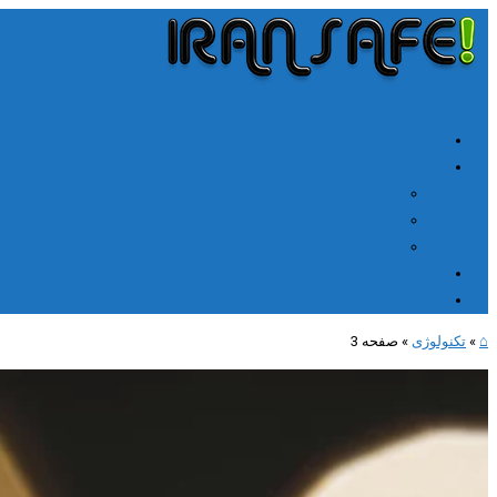
╳
≡
Menu
خانه
آموزشها
آموزش اتصال V2rayn ویندوز
اتصال NPV Tunnel اندروید
اتصال NPV tunnel آیفون
ارتباط با ما
مطالب جدید
⌂
»
تکنولوژی
»
صفحه 3