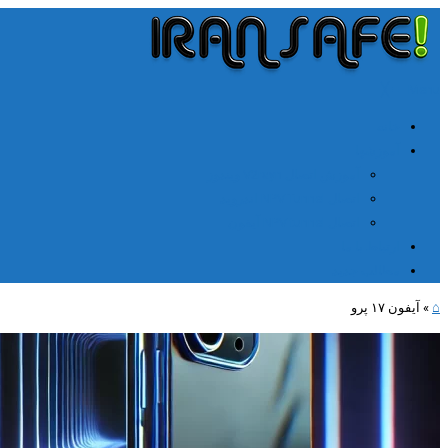
╳
≡
Menu
خانه
آموزشها
آموزش اتصال V2rayn ویندوز
اتصال NPV Tunnel اندروید
اتصال NPV tunnel آیفون
ارتباط با ما
مطالب جدید
⌂
»
آیفون ۱۷ پرو