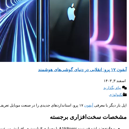
آیفون ۱۷ پرو: انقلابی در دنیای گوشی‌های هوشمند
اسفند ۳, ۱۴۰۳
پیام بگذارید
تکنولوژی
اپل بار دیگر با معرفی
آیفون
۱۷ پرو، استانداردهای جدیدی را در صنعت موبایل تعریف کرده است. این دستگاه با بهبودهای قابل‌توجه در سخت‌افزار، نرم‌افزار و طراحی، تجربه‌ای بی‌نظیر را برای کاربران به ارمغان می‌آورد.
مشخصات سخت‌افزاری برجسته
پردازنده:
تراشه قدرتمند A19 Bionic با معماری ۳ نانومتری، افزایش سرعت پردازش و کاهش مصرف انرژی.