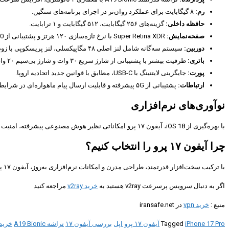
رم:
۸ گیگابایت برای عملکرد روان‌تر در اجرای برنامه‌های سنگین.
حافظه داخلی:
گزینه‌های ۲۵۶ گیگابایت، ۵۱۲ گیگابایت و ۱ ترابایت.
صفحه‌نمایش:
Super Retina XDR با نرخ تازه‌سازی ۱۲۰ هرتز و پشتیبانی از HDR10+.
دوربین:
سیستم سه‌گانه شامل لنز اصلی ۴۸ مگاپیکسلی، لنز پریسکوپی با زوم اپتیکال ۱۰ برابری، و لنز فوق عریض ۱۲ مگاپیکسلی.
باتری:
ظرفیت بیشتر با پشتیبانی از شارژ سریع ۳۰ وات و شارژ بی‌سیم ۲۰ وات.
پورت:
جایگزینی لایتنینگ با USB-C، مطابق با قوانین جدید اتحادیه اروپا.
ارتباطات:
پشتیبانی از ۵G پیشرفته و قابلیت ارسال پیام ماهواره‌ای در شرایط اضطراری.
نوآوری‌های نرم‌افزاری
با بهره‌گیری از iOS 18، آیفون ۱۷ پرو امکاناتی نظیر هوش مصنوعی پیشرفته، امنیت بالاتر و قابلیت‌های شخصی‌سازی گسترده‌تر را ارائه می‌دهد.
چرا آیفون ۱۷ پرو را انتخاب کنیم؟
با ترکیب سخت‌افزار قدرتمند، طراحی مدرن و امکانات نرم‌افزاری به‌روز، آیفون ۱۷ پرو گزینه‌ای ایده‌آل برای کاربران حرفه‌ای و علاقه‌مندان به تکنولوژی محسوب می‌شود.
اگر به دنبال سرویس پرسرعت v2ray هستید به
خرید v2ray
مراجعه کنید
منبع :
خرید vpn
در iransafe.net
iPhone 17 Pro
Tagged
آیفون ۱۷ پرو
اپل
بررسی آیفون ۱۷
تراشه A19 Bionic
خرید 