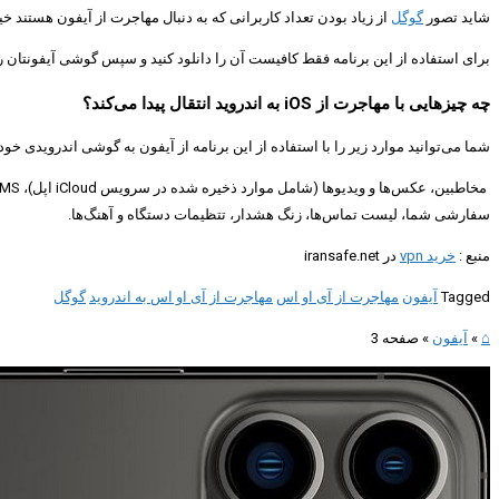
شاید تصور
گوگل
از زیاد بودن تعداد کاربرانی که به دنبال مهاجرت از آیفون هستند 
برای استفاده از این برنامه فقط کافیست آن را دانلود کنید و سپس گوشی آیفونتان را با کابل یا به صورت بی‌سیم به گوشی اندرویدی مجهز به 
چه چیزهایی با مهاجرت از iOS به اندروید انتقال پیدا می‌کند؟
شما می‌توانید موارد زیر را با استفاده از این برنامه از آیفون به گوشی اندرویدی خود 
سفارشی شما، لیست تماس‌ها، زنگ هشدار، تتظیمات دستگاه و آهنگ‌ها.
منبع :
خرید vpn
در iransafe.net
Tagged
آیفون
مهاجرت از آی او اس
مهاجرت از آی او اس به اندروید
گوگل
⌂
»
آیفون
»
صفحه 3