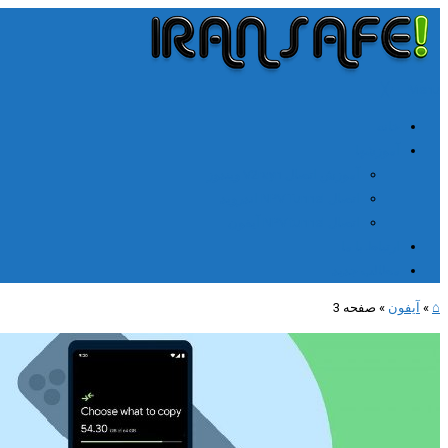
╳
≡
Menu
خانه
آموزشها
آموزش اتصال V2rayn ویندوز
اتصال NPV Tunnel اندروید
اتصال NPV tunnel آیفون
ارتباط با ما
مطالب جدید
⌂
»
آیفون
»
صفحه 3