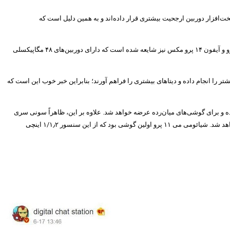
ت‌افزار دوربین ارجحیت بیشتری قرار داده‌اند و به همین دلیل است که
گوگل بالاخره سنسور ۱۲٫۲ مگاپیکسلی IMX363 سونی را به سنسور ۵۰ مگاپیکسلی ISOCELL GN1 سامسونگ تغییر داده و گوشی‌های پرچمدار بعدی اپل یعنی آیفون ۱۴ پرو و آیفون ۱۴ پرو مکس نیز شایعه شده است که دارای دوربین‌های ۴۸ مگاپیکسلی
یشتر را انجام داده و دیتاهای بیشتری را فراهم آورند؛ بنابراین خبر خوب این است که
Di و از طریق NotebookCheck درز پیدا کرده است. ظاهراً این سنسور ۱۰۰ مگاپیکسلی سونی بخشی از سری IMX8 این کمپانی بوده و برای گوشی‌های میان‌رده عرضه خواهد شد. علاوه بر این، ظاهراً سونی سری
جدید سنسور IMX9 را نیز در خط تولید خود دارد که با سنسور ۵۰ مگاپیکسلی ISOCELL GN2 سامسونگ که دارای پیکسل‌هایی با اندازه ۱٫۴ میکرومتر است، وارد رقابت خواهد شد. شیائومی می ۱۱ پرو اولین گوشی بود که از این سنسور ۱/۱٫۲ اینچی