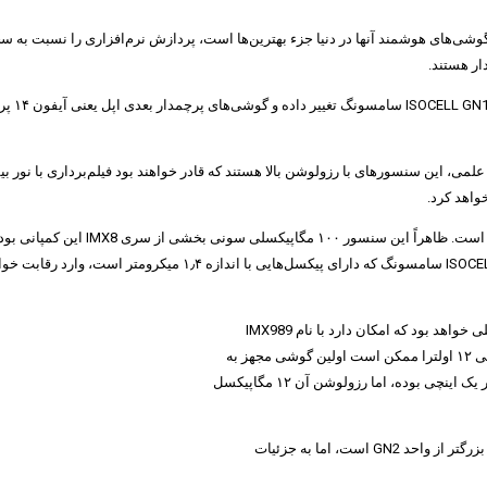
شی‌های هوشمند آنها در دنیا جزء بهترین‌ها است، پردازش نرم‌افزاری را نسبت به سخ
 علمی، این سنسورهای با رزولوشن بالا هستند که قادر خواهند بود فیلم‌برداری با نور ب
این شایعه از طرف gital Chat Station
این افشاگر قبلا گفته بود که دوربین بعدی سری IMX9 سونی یک سنسور ۵۰ مگاپیکسلی خواهد بود که امکان دارد با نام IMX989
شناخته شود و در اندازه یک اینچی خواهد بود. وی همچنین گفته بود که گوشی شیائومی ۱۲ اولترا ممکن است اولین گوشی مجهز به
این سنسور باشد. گوشی سونی اکسپریا پرو آی محصول سال ۲۰۲۱ نیز دارای سنسور یک اینچی بوده، اما رزولوشن آن ۱۲ مگاپیکسل
در ادامه این افشاگر همچنین ادعا کرد که سامسونگ در حال آماده سازی یک سنسور بزرگتر از واحد GN2 است، اما به جزئیات