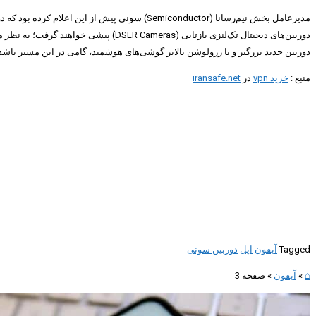
دوربین‌های دیجیتال تک‌لنزی بازتابی (DSLR Cameras
دوربین‌ جدید بزرگتر و با رزولوشن بالاتر گوشی‌های هوشمند، گامی در این مسیر باشد
منبع :
خرید vpn
در
iransafe.net
Tagged
آیفون
اپل
دوربین سونی
⌂
»
آیفون
»
صفحه 3