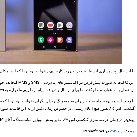
با این حال، پیاده‌سازی این قابلیت در اندروید کاربردی‌تر خواهد بود. چرا که این امک
از اتصال به ماهواره مطلع کند، اما برای ارسال و دریافت پیام از طریق ماهواره به Google Messages هدایت خواهید شد.
با وجود این محدودیت احتمالا کاربران سامسونگ چندان نگران نخواهند بود. چرا که
گلکسی اس ۲۵، هنوز هیچ اعلام رسمی در خصوص زمان دقیق ارائه این قابلیت صورت نگرفته است.
پیش‌تر در زمان عرضه سری گلکسی اس ۲۳، مدیر بخش موبایل سامسونگ، آقای “TM Roh” اعلام کرده بود که ارائه قابلیت اتصال ماهواره‌ای به دلیل محدودیت‌های موجود و عدم زیرساخت مناسب، برای گوشی‌های سامسونگ زود است.
منبع :
خرید vpn
در iransafe.net