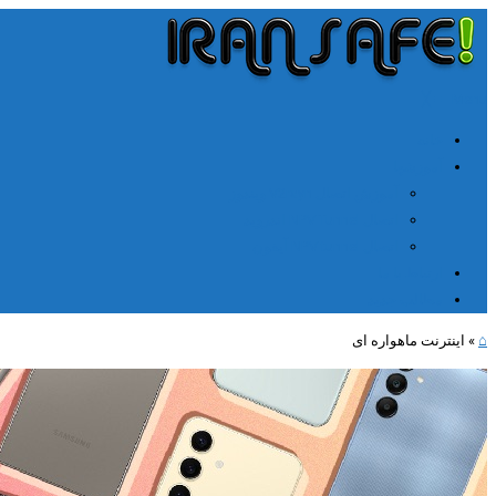
╳
≡
Menu
خانه
آموزشها
آموزش اتصال V2rayn ویندوز
اتصال NPV Tunnel اندروید
اتصال NPV tunnel آیفون
ارتباط با ما
مطالب جدید
⌂
»
اینترنت ماهواره ای