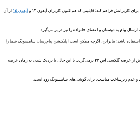
 کاربرانش فراهم کند؛ قابلیتی که هم‌اکنون کاربران آیفون ۱۴ و
آیفون ۱۵
از آن
ارسال پیام به دوستان و اعضای خانواده را نیز در بر می‌گیرد.
ورت پیش‌فرض در اپلیکیشن‌های پیام‌رسان SMS و MMS گنجانده خواهد شد، اما به نظر می‌رسد در ابتدا تنها از طریق اپلیکیشن Google Messages قابل استفاده باشد؛ بنابراین، اگرچه ممکن است اپلیکیشن پیام‌رسان سامسونگ شما را
با وجود این محدودیت احتمالا کاربران سامسونگ چندان نگران نخواهند بود. چرا که شایعات مربوط به ورود قابلیت اتصال ماهواره‌ای به گوشی های سامسونگ به دوران پیش از عرضه گلکسی اس ۲۳ برمی‌گردد. با این حال، با نزدیک شدن به زمان عرضه