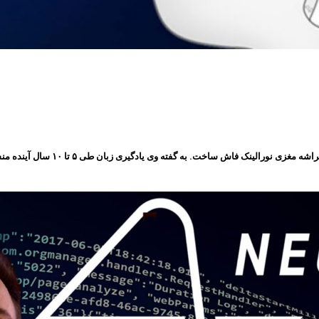
: “ایلان ماسک” موسس شرکت نورالین