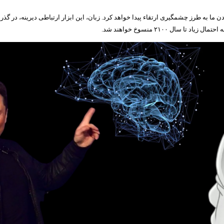
به طرز چشمگیری ارتقاء پیدا خواهد کرد. زبان، این ابزار ارتباطی دیرینه، در گذر زما