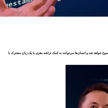
ک، بتازگی جزئیات بیشتری دربارۀ تراشه مغزی نورالینک فاش ساخت. به گفته وی یادگیری زبان طی ۵ تا ۱۰ سال آینده منسوخ خواهد شد و انسان‌ها می‌توانند به کمک تراشه مغزی با یک زبان مشترک با