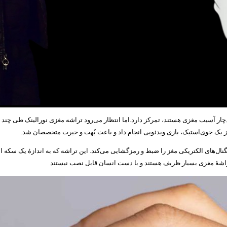
ر آسیب‌ مغزی هستند، تمرکز دارد.اما انتظار می‌رود تراشه مغزی نورالینک طی چند سال آ
 از یک جوی‌استیک، بازی ویدئویی انجام داد و باعث بُهت و حیرت متخصصان شد.
گنال‌های الکتریکی مغز را ضبط و رمزگشایی می‌کند. این تراشه که به اندازۀ یک سکه
تراشۀ مغزی بسیار ظریف‌ هستند و با دست انسان قابل نصب نیستند