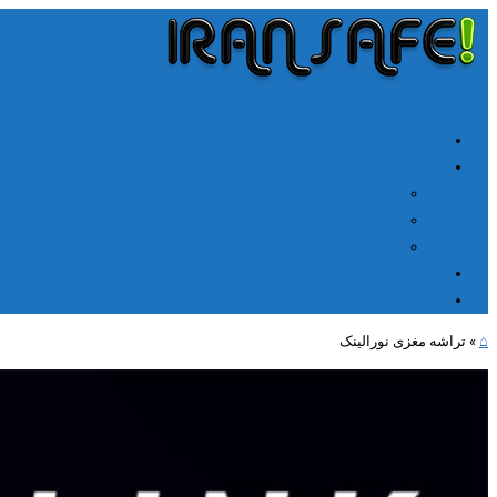
╳
≡
Menu
خانه
آموزشها
آموزش اتصال V2rayn ویندوز
اتصال NPV Tunnel اندروید
اتصال NPV tunnel آیفون
ارتباط با ما
مطالب جدید
⌂
»
تراشه مغزی نورالینک