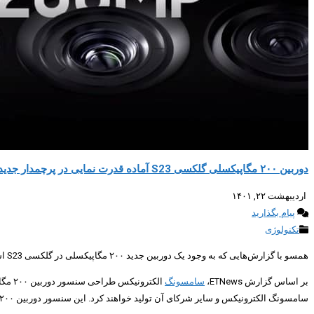
دوربین ۲۰۰ مگاپیکسلی گلکسی S23 آماده قدرت نمایی در پرچمدار جدید سامسونگ است
اردیبهشت ۲۲, ۱۴۰۱
پیام بگذارید
تکنولوژی
همسو با گزارش‌هایی که به وجود یک دوربین جدید ۲۰۰ مگاپیکسلی در گلکسی S23 اشاره داشتند، حالا خبر رسیده که سامسونگ در حال مذاکره با یک تامین کننده برای تولید انبوه آن است.
بر اساس گزارش ETNews،
سامسونگ
سامسونگ الکترونیکس و سایر شرکای آن تولید خواهند کرد. این سنسور دوربین ۲۰۰ مگاپیکسلی، فعلا ISOCELL HP3 نامیده شده و احتمالا گلکسی S23 اولترا نخستین دریافت کننده‌ی آن خواهد بود.