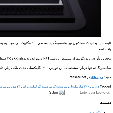
یافته است.
محض یادآوری، باید بگوییم که سنسور ایزوسل HP1 می‌تواند ویدیوهای ۸K و ۴K ضبط کند و قابلیت‌هایی همچون HDR پیشرفته و فوکوس خودکار تشخیص فاز دوگانه دارد.
سامسونگ نه تنها درباره مشخصات این دوربین ۲۰۰ مگاپیکسلی جدید، بلکه درباره تاریخ رونمایی از گوشی‌های سری
منبع :
خرید vpn
در iransafe.net
Tagged
دوربین ۲۰۰ مگاپیکسلی
سامسونگ
سامسونگ گلکسی اس ۲۳
موبایل سام
دسته‌ها
تکنولوژی