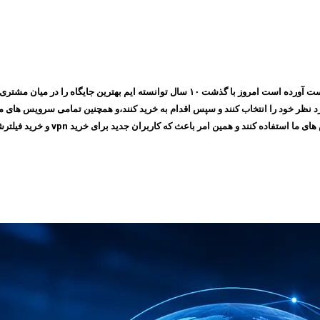
مجموعه ایرانسیف به پشتوانه اعتمادی که طی چندین سال بین مشتری های خود بدست آورده است ام
 امر باعث که کاربران جدید برای خرید vpn و خرید فیلترشکن به سایت ما مراجعه کنند