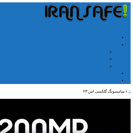
╳
≡
Menu
خانه
آموزشها
آموزش اتصال V2rayn ویندوز
اتصال NPV Tunnel اندروید
اتصال NPV tunnel آیفون
ارتباط با ما
مطالب جدید
⌂
»
سامسونگ گلکسی اس ۲۳