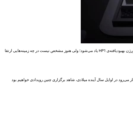
البته شاید بدانید که هم‌اکنون نیز سامسونگ یک سنسور ۲۰۰ مگاپیکسلی، موسوم به ISOCELL HP1 دارد؛ اما سنسور جدید، متفاوت از آن است. در واقع، از HP3 به عنوان ورژن بهبودیافته‌ی HP1 یاد می‌شود؛ ولی هنوز مشخص نیست در چه زمینه‌هایی ارتقا
 می‌رود در اوایل سال آینده میلادی، شاهد برگزاری چنین رویدادی خواهیم بود