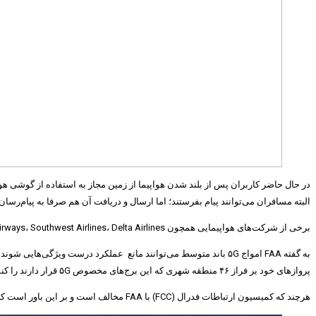
در حال حاضر کاربران پس از بلند شدن هواپیما از زمین مجاز به استفاده از گوشی ه
البته مسافران می‌توانند پیام بفرستند؛ اما ارسال و دریافت آن هم صرفا به پیام‌رسان
برخی از شرکت‌های هواپیمایی همچون JetBlue Airways، Southwest Airlines، Delta Airlines و Alaska Airlines در طول پرواز برای راحتی مسافران وای‌فای رایگان ارائه می‌دهند یا پلتفرم ارسال پیام متنی اختصاصی خود را دارند.
به گفته FAA امواج ۵G باند متوسط می‌توانند مانع عملکرد درست و
پرواز‌های خود بر فراز ۴۶ منطقه شهری که این برج‌های مخصوص ۵G قرار دارند را کنسل کرده یا اینکه مسیر خود را تغییر دهند و پرواز با تاخیر مواجه شود.
هرچند که کمیسیون ارتباطات فدرال (FCC) با FAA مخالف است و بر این باور است که شواهد منتشر نشده نشان‌ دهنده ایجاد اختلال در تجهیزات هوانوردی اختلال