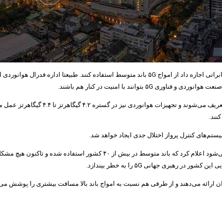
سال گذشته FCC پس از بررسی شواهد منتشر شده به Verizon و دیگر شبکه‌های مخابراتی اجازه داد از اموا
توانند با امنیت در کنار هم باشند.
نند.
یستم‌های کنترل پرواز اختلال جدی ایجاد خواهد شد.
Meredith Attwell Baker، مدیر انجمن CTIA که شامل Verizon، AT&T و T-Mobile 
ر رهبری جهانی ۵G را به خطر بیندازد.