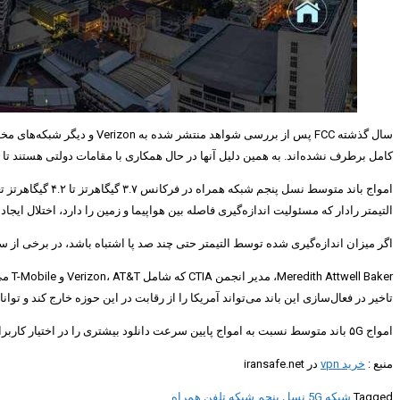
کامل برطرف نشده‌اند. به همین دلیل آنها در حال همکاری با مقامات دولتی هستند تا صنعت هوانوردی و فناوری ۵G ب
التیمتر رادار که مسئولیت اندازه‌گیری فاصله بین هواپیما و زمین را دارد، اختلال ایجاد ک
اگر میزان اندازه‌گیری شده توسط التیمتر حتی چند صد پا اشتباه باشد، در برخی از س
تاخیر در فعال‌سازی این باند می‌تواند آمریکا را از رقابت در این حوزه خارج کند و توانایی این کشور د
امواج ۵G باند متوسط نسبت به امواج پایین سرعت دانلود بیشتری را در اختیار کاربران ارائه می‌دهند و از طرفی هم نسبت به امواج باند بالا مسافت بیشتری را پوشش می‌دهند. به همین خاطر اهمیت بالایی برای ارائه پوشش‌ ۵G سراسری دارند.
منبع :
خرید vpn
در iransafe.net
Tagged
شبکه 5G
نسل پنجم شبکه تلفن همراه