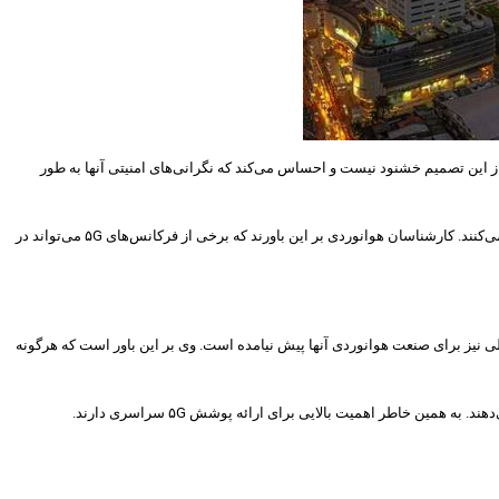
ج ۵G باند متوسط استفاده کنند. طبیعتا اداره فدرال هوانوردی از این تصمیم خشنود نیست و احساس می‌کند که نگرانی‌های امنیتی آنها به طور
امواج باند متوسط نسل پنجم شبکه همراه در فرکانس ۳.۷ گیگاهرتز تا ۴.۲ گیگاهرتز تعریف می‌شوند و تجهیزات هوانوردی نیز در گستره ۴.۲ گیگاهرتز تا ۴.۴ گیگاهرتز عمل می‌کنند. کارشناسان هوانوردی بر این باورند که برخی از فرکانس‌های ۵G می‌تواند در
می‌شود اعلام کرد که باند متوسط در بیش از ۴۰ کشور استفاده شده و تاکنون هیچ مشکلی نیز برای صنعت هوانوردی آنها پیش نیامده است. وی بر این باور است که هرگونه