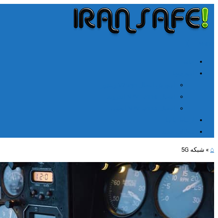
╳
≡
Menu
خانه
آموزشها
آموزش اتصال V2rayn ویندوز
اتصال NPV Tunnel اندروید
اتصال NPV tunnel آیفون
ارتباط با ما
مطالب جدید
⌂
»
شبکه 5G