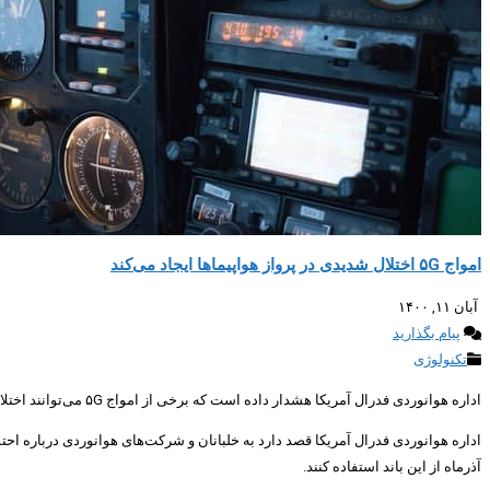
امواج ۵G اختلال شدیدی در پرواز هواپیماها ایجاد می‌کند
آبان ۱۱, ۱۴۰۰
پیام بگذارید
تکنولوژی
اداره هوانوردی فدرال آمریکا هشدار داده است که برخی از امواج ۵G می‌توانند اختلال شدیدی در عملکرد هواپیما‌ها ایجاد کنند. هرچند که سازمان CTIA به شدت با این ادعا مخالف است.
آذرماه از این باند استفاده کنند.