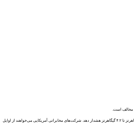
اداره هوانوردی فدرال آمریکا قصد دارد به خلبانان و شرکت‌های هوانوردی درباره احتمال ایجاد اختلال در عملکرد هواپیما‌ها توسط امواج ۵G باند متوسط با فرکانس ۳.۷ گیگاهرتز تا ۴.۲ گیگاهرتز هشدار دهد. شرکت‌های مخابراتی آمریکایی می‌خواهند از اوایل