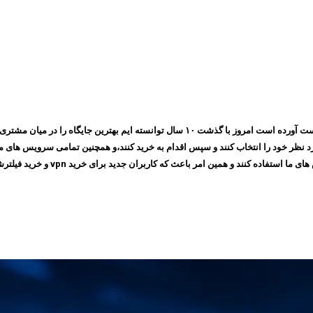
مجموعه ایرانسیف به پشتوانه اعتمادی که طی چندین سال بین مشتری های خود بدست آورده است ام
 امر باعث که کاربران جدید برای خرید vpn و خرید فیلترشکن به سایت ما مراجعه کنند