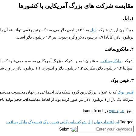
مقایسه شرکت های بزرگ آمریکایی با کشورها
۱.‌ اپل
هم‌اکنون ارزش شرکت
اپل
تریلیون دلار، کانادا ۱.۷ تریلیون دلار و کره جنوبی نیز ۱.۷ تریلیون دلار است.
۲. مایکروسافت
شرکت
مایکروسافت
اسپانیا ۱.۴ تریلیون دلار، مکزیک ۱.۳ تریلیون دلار و اندونزی ۱.۱ تریلیون دلار برآورد شده است.
۳. فیس بوک
فیس بوک
شرکت یک بار از ۱ تریلیون دلار نیز عبور کرده بود. از لحاظ مقایسه‌ای، حجم تولید ناخالص داخلی هلند برابر با ۹۰۷ میلیارد دلار، عربستان ۷۹۳ میلیارد دلار، ترکیه ۷۶۱ میلیارد دلار و سوئیس نیز ۷۰۳ میلیارد دلار برآورد شده است.
منبع :
خرید vpn
در iransafe.net
Tagged
ابر اقتصاد جهان
اپل
شرکت امریکایی
فیس بوک
فیسبوک
مایکروسافت