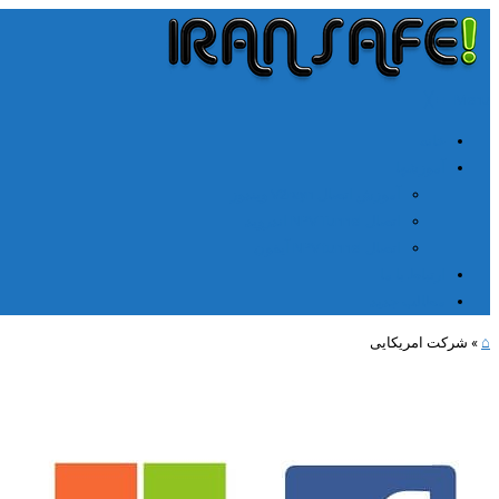
╳
≡
Menu
خانه
آموزشها
آموزش اتصال V2rayn ویندوز
اتصال NPV Tunnel اندروید
اتصال NPV tunnel آیفون
ارتباط با ما
مطالب جدید
⌂
»
شرکت امریکایی