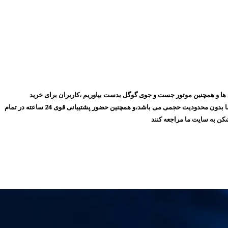
روز با گذشت ۱۰ سال توانسته ایم بهترین جایگاه را در میان مشتری ها و همچنین موتور جست و جوی گوگل بدست بیاوریم ،کاربران برای خرید
فیلترشکن پرسرعت، می‌توانند بدون نیاز به ثبت‌نام و عضویت در سایت،سرویس مورد نظر خود را انتخاب کنند و سپس اقدام به خرید کنند،و همچنین تمامی سرویس های ما بدون محدودیت حجمی می باشد،و همچنین حضور پشتیبانی قوی 24 ساعته در تمام