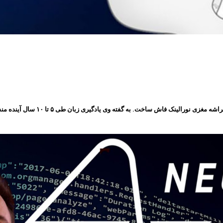
: “ایلان ماسک” موسس شرکت نورالین