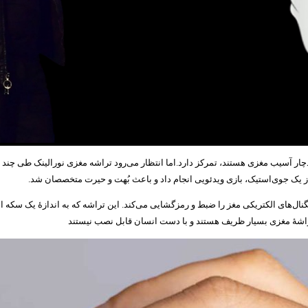
ر آسیب‌ مغزی هستند، تمرکز دارد.اما انتظار می‌رود تراشه مغزی نورالینک طی چند سال آ
 از یک جوی‌استیک، بازی ویدئویی انجام داد و باعث بُهت و حیرت متخصصان شد.
گنال‌های الکتریکی مغز را ضبط و رمزگشایی می‌کند. این تراشه که به اندازۀ یک سکه
تراشۀ مغزی بسیار ظریف‌ هستند و با دست انسان قابل نصب نیستند