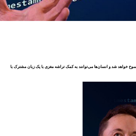
ک، بتازگی جزئیات بیشتری دربارۀ تراشه مغزی نورالینک فاش ساخت. به گفته وی یادگیری زبان طی ۵ تا ۱۰ سال آینده منسوخ خواهد شد و انسان‌ها می‌توانند به کمک تراشه مغزی با یک زبان مشترک با