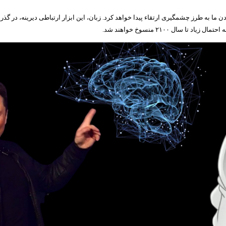
به طرز چشمگیری ارتقاء پیدا خواهد کرد. زبان، این ابزار ارتباطی دیرینه، در گذر زما