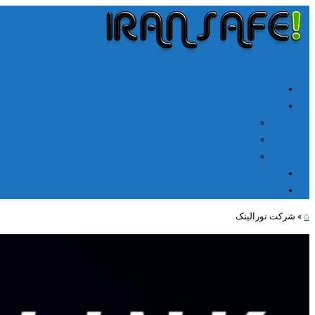
╳
≡
Menu
خانه
آموزشها
آموزش اتصال V2rayn ویندوز
اتصال NPV Tunnel اندروید
اتصال NPV tunnel آیفون
ارتباط با ما
مطالب جدید
⌂
»
شرکت نورالینک