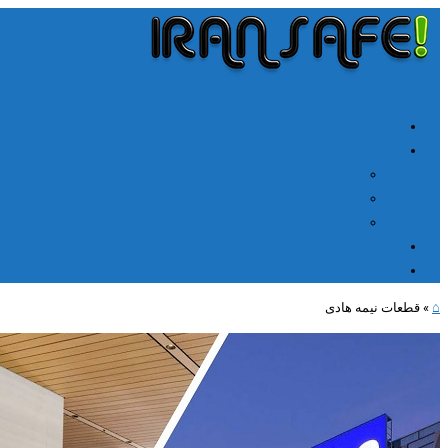
╳
≡
Menu
خانه
آموزشها
آموزش اتصال V2rayn ویندوز
اتصال NPV Tunnel اندروید
اتصال NPV tunnel آیفون
ارتباط با ما
مطالب جدید
⌂
»
قطعات نیمه هادی