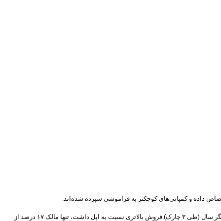
تصاص داده و کمپانی‌های کوچکتر به فراموشی سپرده شده‌اند.
اپل که در سه ماهه چهارم (چارَک آخر) سال ۲۰۲۱ پرفروش‌ترین برند گوشی بود حدود ۲۳ درصد بازار را در دست داشت. در حالی که در همین بازه سامسونگ که در ۹ ماه دیگر سال (طی ۳ چارک) فروش بالاتری نسبت به اپل داشت، تنها مالک ۱۷ درصد از