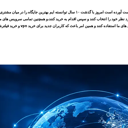
مجموعه ایرانسیف به پشتوانه اعتمادی که طی چندین سال بین مشتری های خود بدست آورده است ام
 امر باعث که کاربران جدید برای خرید vpn و خرید فیلترشکن به سایت ما مراجعه کنند