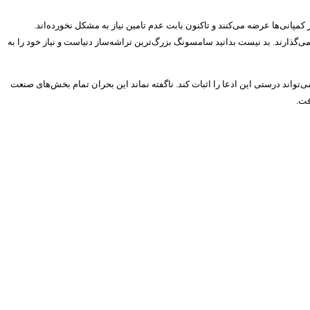
پانی‌ها عرضه می‌کنند و تاکنون بابت عدم تامین نیاز به مشکل نخورده‌اند.
ی‌گذارند. بد نیست بدانید سامسونگ بزرگ‌ترین تراشه‌ساز دنیاست و نیاز خود را به
 می‌شود این کمبود حتی تا ۲۰۲۳ نیز ادامه دارد. سامسونگ اعلام کرده که راهکاری احتمالی برای رفع این مشکل دارد که با عرضه گوشی‌های خانواده گلکسی اس ۲۲ می‌تواند درستی این ادعا را اثبات کند. ناگفته نماند این بحران تمام بخش‌های صنعت
فت.