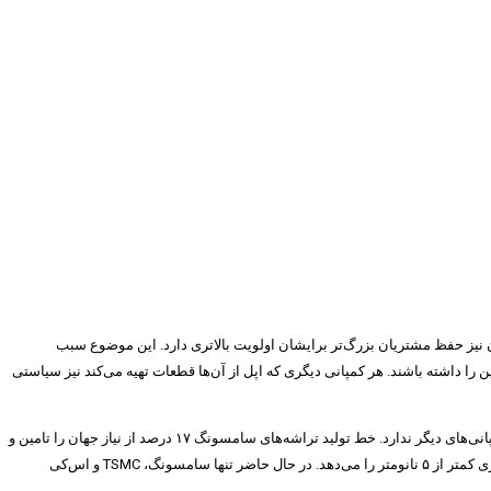
ه تراشه مانند TSMC، گلوبال فاندریز، UMC و… با یکدیگر رقابت کنند و تولید کنندگان نیز حفظ مشتریان بزرگ‌تر برایشان اولویت بالاتری دارد. این موضوع سبب
وپرتینویی‌ها باثبات‌ترین زنجیره تامین را داشته باشند. هر کمپانی دیگری که اپل از آن‌ها قطعات تهیه می‌کند نیز سیاستی
است. این کمپانی تمام قطعات مورد نیازش را خود تولید و مونتاژ می‌کند. از این رو وابستگی به کمپانی‌های دیگر ندارد. خط تولید تراشه‌های سامسونگ ۱۷ درصد از نیاز جهان را تامین و
به پیشرفته‌ترین ماشین آلات تولید تراشه به روش فرابنفش موسوم به EUV ساخت کمپانی هلندی ASML مجهزند که به آن‌ها امکان ساخت تراشه‌های فوق پیشرفته با فناوری کمتر از ۵ نانومتر را می‌دهد. در حال حاضر تنها سامسونگ، TSMC و اس‌کی