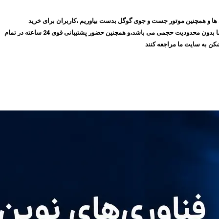
روز با گذشت ۱۰ سال توانسته ایم بهترین جایگاه را در میان مشتری ها و همچنین موتور جست و جوی گوگل بدست بیاوریم ،کاربران برای خرید
فیلترشکن پرسرعت، می‌توانند بدون نیاز به ثبت‌نام و عضویت در سایت،سرویس مورد نظر خود را انتخاب کنند و سپس اقدام به خرید کنند،و همچنین تمامی سرویس های ما بدون محدودیت حجمی می باشد،و همچنین حضور پشتیبانی قوی 24 ساعته در تمام