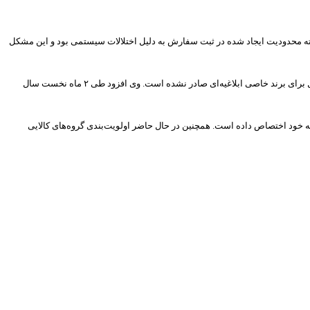
ته محدودیت ایجاد شده در ثبت سفارش به دلیل اختلالات سیستمی بود و این مشکل
مدیر کل دفتر مقررات صادرات و واردات سازمان توسعه تجارت در ادامه گفته‌های خود بیان کرد تاکنون از سوی وزارت صمت در خصوص ممنوعیت سفارش واردات موبایل برای برند خاصی ابلاغیه‌ای صادر نشده است. وی افزود طی ۲ ماه نخست سال
 ۴ درصد حجم گوشی های وارداتی به برند اپل تعلق دارد، اما این برند از لحاظ ارزش دلاری حدود ۲۵ درصد از واردات را به خود اختصاص داده است. همچنین در حال حاضر اولویت‌بندی گروه‌های کالایی