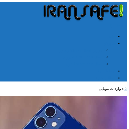
╳
≡
Menu
خانه
آموزشها
آموزش اتصال V2rayn ویندوز
اتصال NPV Tunnel اندروید
اتصال NPV tunnel آیفون
ارتباط با ما
مطالب جدید
⌂
»
واردات موبایل