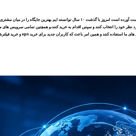
مجموعه ایرانسیف به پشتوانه اعتمادی که طی چندین سال بین مشتری های خود بدست آورده است ام
 امر باعث که کاربران جدید برای خرید vpn و خرید فیلترشکن به سایت ما مراجعه کنند