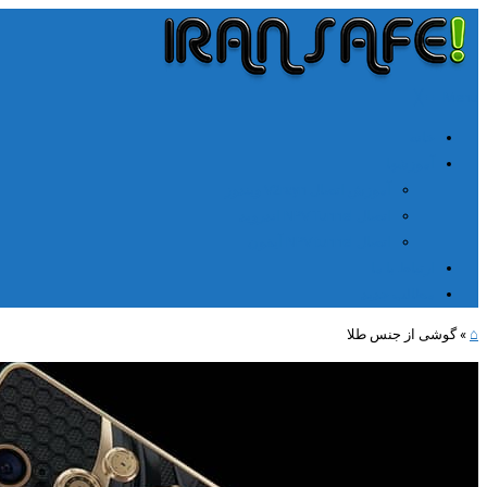
╳
≡
Menu
خانه
آموزشها
آموزش اتصال V2rayn ویندوز
اتصال NPV Tunnel اندروید
اتصال NPV tunnel آیفون
ارتباط با ما
مطالب جدید
⌂
»
گوشی از جنس طلا