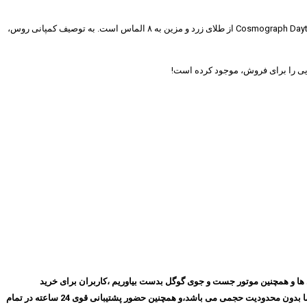
ایده‌ی کاویار این بود که با ادغام یک گوشی هوشمند پرچمدار و یک ساعت افسانه‌ای، محصولی بی‌نهایت آیکونیک خلق کند. ساعت نصب شده روی گوشی، یک رولکس Cosmograph Daytona از طلای زرد و مزین به ۸ الماس است. به توصیف کمپانی روس،
روز با گذشت ۱۰ سال توانسته ایم بهترین جایگاه را در میان مشتری ها و همچنین موتور جست و جوی گوگل بدست بیاوریم ،کاربران برای خرید
فیلترشکن پرسرعت، می‌توانند بدون نیاز به ثبت‌نام و عضویت در سایت،سرویس مورد نظر خود را انتخاب کنند و سپس اقدام به خرید کنند،و همچنین تمامی سرویس های ما بدون محدودیت حجمی می باشد،و همچنین حضور پشتیبانی قوی 24 ساعته در تمام