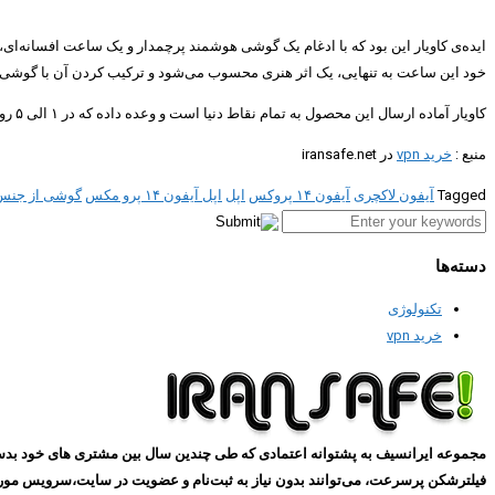
خود این ساعت به تنهایی، یک اثر هنری محسوب می‌شود و ترکیب کردن آن با گوشی جد
کاویار آماده ارسال این محصول به تمام نقاط دنیا است و وعده داده که در ۱ الی ۵ روز کاری، آن را به دست خریداران می‌رساند. البته فقط ۳ عدد از این آیفون رولکس طلایی را برای فروش، موجود کرده است!
منبع :
خرید vpn
در iransafe.net
Tagged
آیفون لاکچری
آیفون ۱۴ پروکس
اپل
اپل آیفون ۱۴ پرو مکس
گوشی از جنس
دسته‌ها
تکنولوژی
خرید vpn