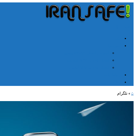
╳
≡
Menu
خانه
آموزشها
آموزش اتصال V2rayn ویندوز
اتصال NPV Tunnel اندروید
اتصال NPV tunnel آیفون
ارتباط با ما
مطالب جدید
⌂
»
تلگرام