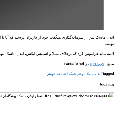
بودند.
البته نباید فراموش کرد که برخلاف تسلا و اسپیس ایکس، ایلان ماسک تنها ۹ درصد از سهام توییتر را در دست دارد؛ بنابراین برای ایجاد تغییرات مورد نظر باید سایر اعضای هیئت مدیره را نیز با خود هم نظر ک
منبع :
خرید vpn
در iransafe.net
Tagged
ایلان ماسک
تویتتر
شبکه اجتماعی توییتر
پست مرتبط