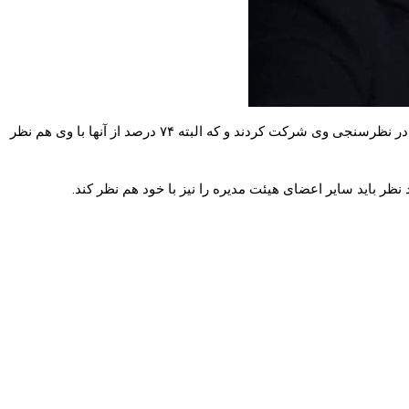
ایلان ماسک پس از سرمایه‌گذاری هنگفت خود از کاربران پرسید که آیا با اضافه شدن گزینه ویرایش توییت موافق هستند یا خیر. تقریبا ۲ میلیون نفر در نظرسنجی وی شرکت کردند و که البته ۷۴ درصد از آنها با وی هم نظر