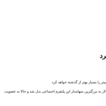
رد
 ایلان ماسک پس از فعالیت در تسلا و اسپیس ایکس به سراغ توییتر برود؛ اما این میلیاردر معروف با پرداخت ۳ میلیارد دلار به بزرگترین سهامدار این پلتفرم اجتماعی بدل شد و حالا به عضویت