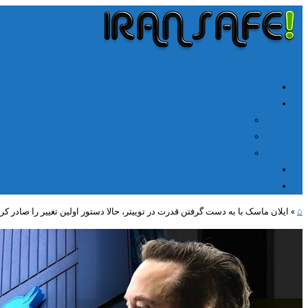
╳
≡
Menu
خانه
آموزشها
آموزش اتصال V2rayn ویندوز
اتصال NPV Tunnel اندروید
اتصال NPV tunnel آیفون
ارتباط با ما
مطالب جدید
⌂
»
ایلان ماسک با به دست گرفتن قدرت در توییتر، حالا دستور اولین تغییر را صادر کر